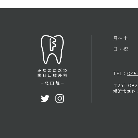
月〜土
日・祝
TEL：
045
〒
241-082
横浜市旭区二