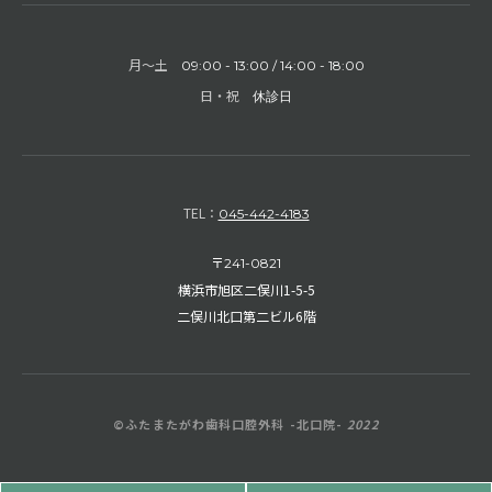
月〜土
09:00 - 13:00 / 14:00 - 18:00
日・祝
休診日
TEL：
045-442-4183
〒
241-0821
横浜市旭区二俣川1-5-5
二俣川北口第二ビル6階
©ふたまたがわ歯科口腔外科 -北口院-
2022